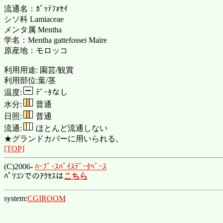
流通名：ｶﾞｯﾃﾌｫｾｲ
シソ科 Lamiaceae
メンタ属 Mentha
学名：Mentha gattefossei Maire
原産地：モロッコ
利用用途: 園芸/観賞
利用部位:葉/茎
温度:
ﾃﾞｰﾀなし
水分:
普通
日照:
普通
流通:
ほとんど流通しない
★グランドカバーに用いられる。
[TOP]
(C)2006-
ﾊｰﾌﾞ･ｽﾊﾟｲｽﾃﾞｰﾀﾍﾞｰｽ
ﾊﾟｿｺﾝでのｱｸｾｽは
こちら
system:
CGIROOM