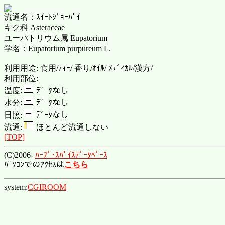
流通名：ｽｲｰﾄｼﾞｮｰﾊﾟｲ
キク科 Asteraceae
ユーパトリウム属 Eupatorium
学名：Eupatorium purpureum L.
利用用途: 食用/ﾃｨｰ/ 香り/ｵｲﾙ/ ﾒﾃﾞｨｶﾙ/漢方/
利用部位:
温度:
ﾃﾞｰﾀなし
水分:
ﾃﾞｰﾀなし
日照:
ﾃﾞｰﾀなし
流通:
ほとんど流通しない
[TOP]
(C)2006-
ﾊｰﾌﾞ･ｽﾊﾟｲｽﾃﾞｰﾀﾍﾞｰｽ
ﾊﾟｿｺﾝでのｱｸｾｽは
こちら
system:
CGIROOM