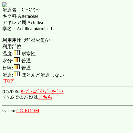
流通名：ｽﾆｰｽﾞﾜｰﾄ
キク科 Asteraceae
アキレア属 Achillea
学名：Achillea ptarmica L.
利用用途: ﾒﾃﾞｨｶﾙ/漢方/
利用部位:
温度:
耐寒性
水分:
普通
日照:
普通
流通:
ほとんど流通しない
[TOP]
(C)2006-
ﾊｰﾌﾞ･ｽﾊﾟｲｽﾃﾞｰﾀﾍﾞｰｽ
ﾊﾟｿｺﾝでのｱｸｾｽは
こちら
system:
CGIROOM