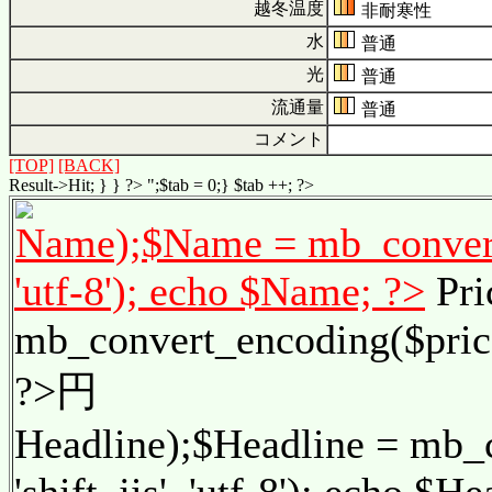
越冬温度
非耐寒性
水
普通
光
普通
流通量
普通
コメント
[TOP]
[BACK]
Result->Hit; } } ?> ";$tab = 0;} $tab ++; ?>
Name);$Name = mb_convert_
'utf-8'); echo $Name; ?>
Pri
mb_convert_encoding($price, 
?>円
Headline);$Headline = mb_