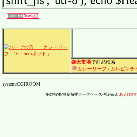
'shift_jis', 'utf-8'); echo $H
楽天市場
で商品検索
カレーリーフ
/
カルピンチ
system:CGIROOM
多肉植物/観葉植物データベース併設売店
あるびの