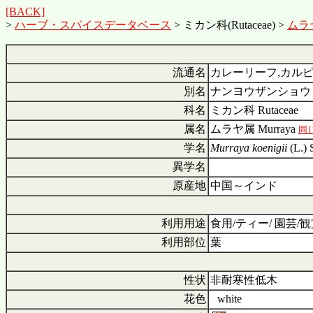
[BACK]
>
ハーブ・スパイスデータベース
> ミカン科(Rutaceae) >
ムラヤ
流通名
カレーリーフ,カル
別名
ナンヨウザンショウ
科名
ミカン科 Rutaceae
属名
ムラヤ属 Murraya
同
学名
Murraya koenigii
(L.) 
異学名
原産地
中国～インド
利用用途
食用/ティー/ 園芸/
利用部位
葉
性状
非耐寒性低木
花色
■
white