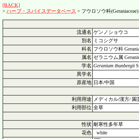
[BACK]
>
ハーブ・スパイスデータベース
> フウロソウ科(Geraniaceae)
流通名
ゲンノショウコ
別名
ミコシグサ
科名
フウロソウ科 Gerania
属名
ゼラニウム属 Gerani
学名
Geranium thunbergii
Si
異学名
原産地
日本/中国
利用用途
メディカル/漢方/ 園
利用部位
全草
性状
耐寒性多年草
花色
■
white