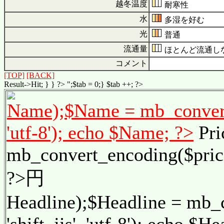
越冬温度
耐寒性
水
多湿を好む
光
普通
流通量
ほとんど流通し
コメント
[TOP]
[BACK]
Result->Hit; } } ?> ";$tab = 0;} $tab ++; ?>
Name);$Name = mb_convert_
'utf-8'); echo $Name; ?>
Pri
mb_convert_encoding($price, 
?>円
Headline);$Headline = mb_