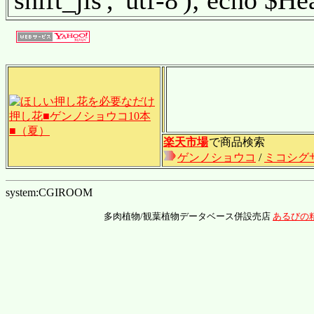
'shift_jis', 'utf-8'); echo $H
楽天市場
で商品検索
ゲンノショウコ
/
ミコシグ
system:CGIROOM
多肉植物/観葉植物データベース併設売店
あるびの