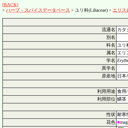
[BACK]
>
ハーブ・スパイスデータベース
> ユリ科(Liliaceae) >
エリスロニ
流通名
カタ
別名
科名
ユリ科 
属名
エリス
学名
Eryth
異学名
原産地
日本
利用用途
食用/
利用部位
鱗茎
性状
耐寒
花色
■
mag