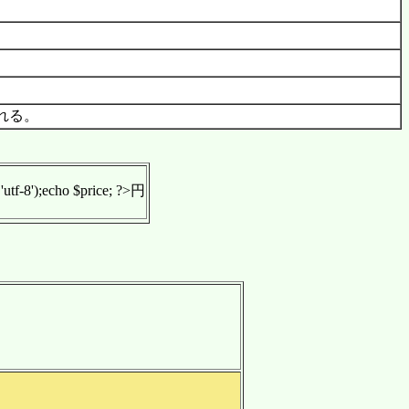
れる。
 'utf-8');echo $price; ?>円