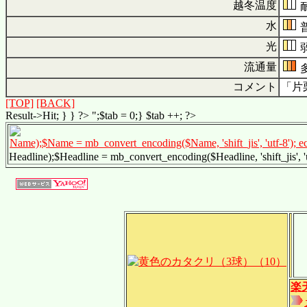
越冬温度
水
光
流通量
コメント
「片
[TOP]
[BACK]
Result->Hit; } } ?> ";$tab = 0;} $tab ++; ?>
Name);$Name = mb_convert_encoding($Name, 'shift_jis', 'utf-8'); 
Headline);$Headline = mb_convert_encoding($Headline, 'shift_jis', '
楽