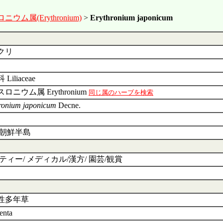
ウム属(Erythronium)
>
Erythronium japonicum
クリ
Liliaceae
ロニウム属 Erythronium
同じ属のハーブを検索
ronium japonicum
Decne.
/朝鮮半島
ティー/ メディカル/漢方/ 園芸/観賞
性多年草
enta