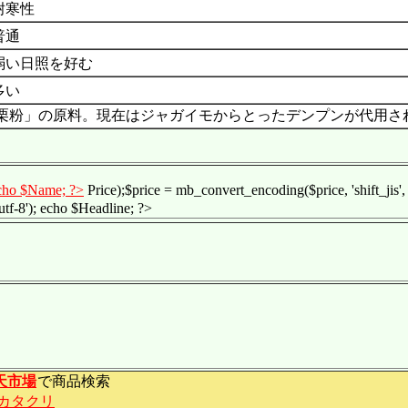
耐寒性
普通
弱い日照を好む
多い
栗粉」の原料。現在はジャガイモからとったデンプンが代用さ
echo $Name; ?>
Price);$price = mb_convert_encoding($price, 'shift_jis',
utf-8'); echo $Headline; ?>
天市場
で商品検索
カタクリ